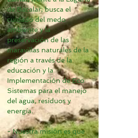
de Bacalar, busca el
cuidado del medo
ambiente y la
preservación de las
maravillas naturales de la
región a través de la
educación y la
Implementación de Eco
Sistemas para el manejo
del agua, residuos y
energía.
- Nuestra misión es que