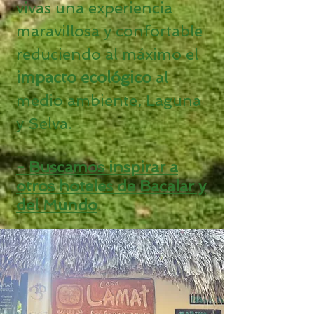
vivas una experiencia
maravillosa y confortable
reduciendo al máximo el
impacto ecológico
al
medio ambiente, Laguna
y Selva.
- Buscamos inspirar a
otros hoteles
de Bacalar y
del Mundo
.