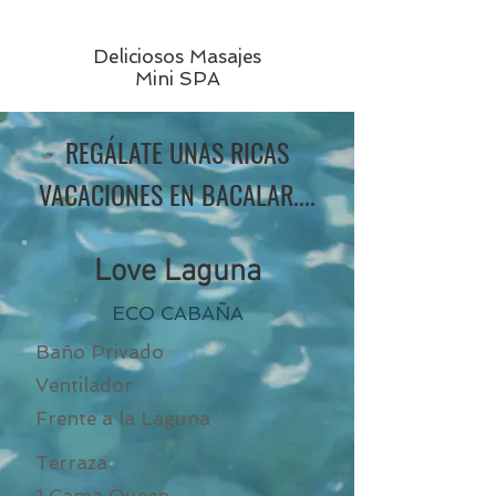
Deliciosos Masajes
Mini SPA
REGÁLATE UNAS RICAS
VACACIONES EN BACALAR....
Love Laguna
ECO CABAÑA
Baño Privado
Ventilador
Frente a la Laguna
Terraza